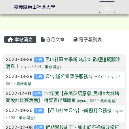
嘉義縣邑山社區大學
本站消息
分月文章
電子報列表
⏸
文章列表
2023-03-29
邑山社區大學新IG成立 歡迎追蹤關注
公告
消息！
(
cycc
/ 544 /
最新消息
)
2023-03-29
公告|辦公室暫停服務4/1~4/11
公告
(
cycc
/
554 /
最新消息
)
2022-12-01
111年度【在地英語意象_民雄X大林繪
公告
圖設計比賽活動】 得獎者出爐嘍!!!
(
cycc
/ 687 /
最新消息
)
2022-09-26
【邑山社大公告】-請撥打公務機
公告
(
cycc
/ 693 /
最新消息
)
2022-02-08
近期學校施工，如市話不通請改撥打
公告