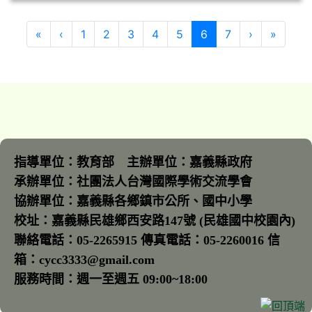
第一頁
上一頁
(目前頁次)
下一頁
最後頁
«
‹
1
2
3
4
5
6
7
›
»
指導單位：教育部 主辦單位：嘉義縣政府
承辦單位：社團法人台灣國際學術交流學會
協辦單位：嘉義縣各鄉鎮市公所、國中小學
校址：嘉義縣民雄鄉西安路147號 (民雄國中校園內)
聯絡電話：05-2265915 傳真電話：05-2260016 信
箱：cycc3333@gmail.com
服務時間：週一至週五 09:00~18:00