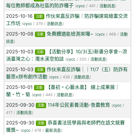
每位教師都成為社區的防詐種子
(
cycc
/ 491 /
活動訊息
)
2025-10-16
作伙來嘉反詐騙｜防詐騙速寫繪畫交流
活動
工作坊
(
cycc
/ 379 /
活動訊息
)
2025-10-08
免費體適能檢測來囉~
活動
(
cycc
/ 468 /
活動
訊息
)
2025-10-03
【活動分享】10/3(五)新書分享會--流
活動
淌臺灣之心：濁水溪空拍誌
(
cycc
/ 250 /
活動訊息
)
2025-10-03
作伙來嘉反詐騙｜｜11/7（五）防詐有
活動
藝思x拼布創作活動
(
cycc
/ 436 /
活動訊息
)
2025-10-01
【墨初。心藝水墨】 線上成果展｜
活動
蘭・竹・菊
(
cycc
/ 445 /
活動訊息
)
2025-09-30
114年公民素養活動-食農教育
活動
(
cycc
/
417 /
活動訊息
)
2025-09-30
恭喜書法班學員與老師們在語文競賽
活動
獲獎~
(
cycc
/ 478 /
最新消息
)