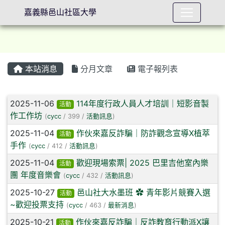
嘉義縣邑山社區大學
本站消息
分月文章
電子報列表
⏸
文章列表
2025-11-06
114年度行政人員人才培訓｜短影音製
活動
作工作坊
(
cycc
/ 399 /
活動訊息
)
2025-11-04
作伙來嘉反詐騙｜防詐觀念宣導X植萃
活動
手作
(
cycc
/ 412 /
活動訊息
)
2025-11-04
歡迎現場索票| 2025 巴里吉他室內樂
活動
團 年度音樂會
(
cycc
/ 432 /
活動訊息
)
2025-10-27
邑山社大水墨班 ✿ 青年影片競賽入選
活動
~歡迎投票支持
(
cycc
/ 463 /
最新消息
)
2025-10-21
作伙來嘉反詐騙｜反詐教育行動派X讓
活動