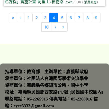
色課程」實施計畫-阿里山x植物染
(
cycc
/ 510 /
活動訊息
)
第一頁
上一頁
(目前頁次)
«
‹
1
2
3
4
5
6
7
8
9
下一頁
最後頁
10
›
»
指導單位：教育部 主辦單位：嘉義縣政府
承辦單位：社團法人台灣國際學術交流學會
協辦單位：嘉義縣各鄉鎮市公所、國中小學
校址：嘉義縣民雄鄉西安路147號 (民雄國中校園內)
聯絡電話：05-2265915 傳真電話：05-2260016 信
箱：cycc3333@gmail.com