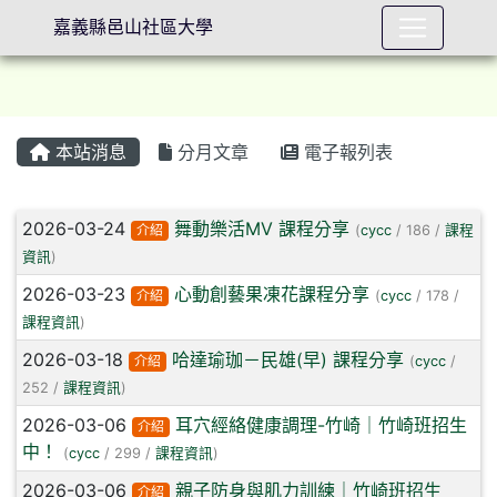
嘉義縣邑山社區大學
本站消息
分月文章
電子報列表
⏸
文章列表
2026-03-24
舞動樂活MV 課程分享
介紹
(
cycc
/ 186 /
課程
資訊
)
2026-03-23
心動創藝果凍花課程分享
介紹
(
cycc
/ 178 /
課程資訊
)
2026-03-18
哈達瑜珈－民雄(早) 課程分享
介紹
(
cycc
/
252 /
課程資訊
)
2026-03-06
耳穴經絡健康調理-竹崎｜竹崎班招生
介紹
中！
(
cycc
/ 299 /
課程資訊
)
2026-03-06
親子防身與肌力訓練｜竹崎班招生
介紹