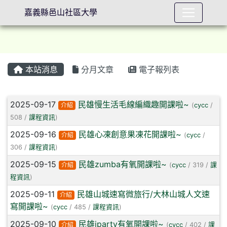
嘉義縣邑山社區大學
本站消息
分月文章
電子報列表
⏸
文章列表
2025-09-17
民雄慢生活毛線編織趣開課啦~
介紹
(
cycc
/
508 /
課程資訊
)
2025-09-16
民雄心凍創意果凍花開課啦~
介紹
(
cycc
/
306 /
課程資訊
)
2025-09-15
民雄zumba有氧開課啦~
介紹
(
cycc
/ 319 /
課
程資訊
)
2025-09-11
民雄山城速寫微旅行/大林山城人文速
介紹
寫開課啦~
(
cycc
/ 485 /
課程資訊
)
2025-09-10
民雄iparty有氧開課啦~
介紹
(
cycc
/ 402 /
課