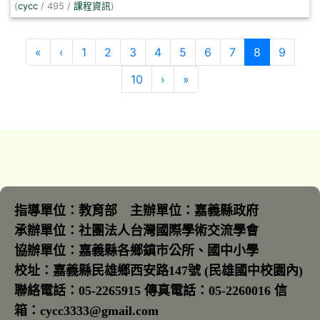
(
cycc
/ 495 /
課程資訊
)
第一頁
上一頁
(目前頁次)
«
‹
1
2
3
4
5
6
7
8
9
下一頁
最後頁
10
›
»
指導單位：教育部 主辦單位：嘉義縣政府
承辦單位：社團法人台灣國際學術交流學會
協辦單位：嘉義縣各鄉鎮市公所、國中小學
校址：嘉義縣民雄鄉西安路147號 (民雄國中校園內)
聯絡電話：05-2265915 傳真電話：05-2260016 信
箱：cycc3333@gmail.com