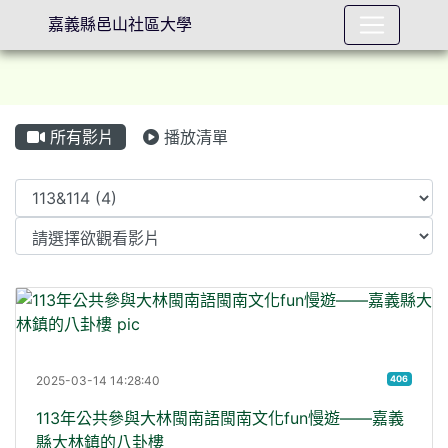
嘉義縣邑山社區大學
所有影片
播放清單
⏸
Video List
1
2025-03-14 14:28:40
406
113年公共參與大林閩南語閩南文化fun慢遊——嘉義
縣大林鎮的八卦樓