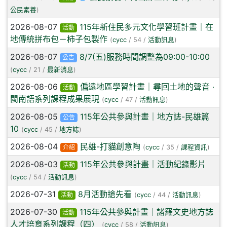
公民素養
)
2026-08-07
115年新住民多元文化學習班計畫｜在
活動
地傳統拼布包－柿子包製作
(
cycc
/ 54 /
活動訊息
)
2026-08-07
8/7(五)服務時間調整為09:00-10:00
公告
(
cycc
/ 21 /
最新消息
)
2026-08-06
偏遠地區學習計畫｜尋回土地的聲音 ‧
活動
閩南語系列課程成果展現
(
cycc
/ 47 /
活動訊息
)
2026-08-05
115年公共參與計畫｜地方誌-民雄篇
公告
10
(
cycc
/ 45 /
地方誌
)
2026-08-04
民雄-打貓創意陶
介紹
(
cycc
/ 35 /
課程資訊
)
2026-08-03
115年公共參與計畫｜活動紀錄影片
活動
(
cycc
/ 54 /
活動訊息
)
2026-07-31
8月活動搶先看
活動
(
cycc
/ 44 /
活動訊息
)
2026-07-30
115年公共參與計畫｜諸羅文史地方誌
活動
人才培育系列課程（四）
(
cycc
/ 58 /
活動訊息
)