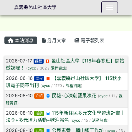
嘉義縣邑山社區大學
本站消息
分月文章
電子報列表
⏸
文章列表
2026-07-17
邑山社區大學【116年春寒班】開始
課程
徵課囉！
(
cycc
/ 302 /
課程資訊
)
2026-06-16
【嘉義縣邑山社區大學】 115秋季
課程
班電子簡章出刊
(
cycc
/ 1170 /
課程資訊
)
2026-08-10
民雄-心凍創藝果凍花
介紹
(
cycc
/ 11 /
課
程資訊
)
2026-08-10
115年新住民多元文化學習班計畫｜
活動
法令+多元培力活動~歡迎報名
(
cycc
/ 15 /
活動訊息
)
2026-08-10
公民素養｜梅山鄉工作坊
活動
(
cycc
/ 13 /