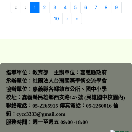
(目前頁次)
«
‹
1
2
3
4
5
6
7
8
9
下一頁
最後頁
10
›
»
指導單位：教育部 主辦單位：嘉義縣政府
承辦單位：社團法人台灣國際學術交流學會
協辦單位：嘉義縣各鄉鎮市公所、國中小學
校址：嘉義縣民雄鄉西安路147號 (民雄國中校園內)
聯絡電話：05-2265915 傳真電話：05-2260016 信
箱：cycc3333@gmail.com
服務時間：週一至週五 09:00~18:00