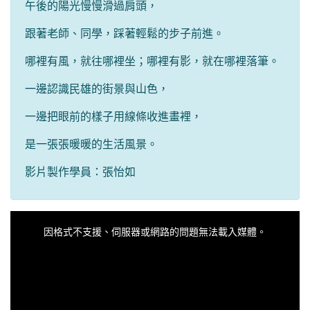
午後的陽光慢慢滑過肩頭，
跟著老師、同學，踩著輕鬆的步子前進。
哪裡有風，就往哪裡坐；哪裡有影，就在哪裡落筆。
一邊認識民雄的街景與山色，
一邊把眼前的樣子用線條收進畫裡，
是一張張暖暖的生活風景。
影片製作學員：張怡如
This
is
a
因格式不支援、伺服器或網路的問題無法載入媒體。
modal
window.