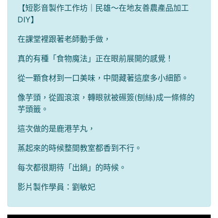
【
短影音製作工作坊｜民雄～在地友善農產品加工
DIY】
在課堂裡跟著老師動手做，
真的有種「食物魔法」正在眼前展開的感覺！
從一顆食材到一口美味，中間藏著這麼多小細節。
像芋頭，從圓滾滾，轉眼就被礤簽(刨絲)成一條條的
芋頭籤。
這次做的是鹿港芋丸，
蒸起來的時候整間教室都香到不行。
每次都很期待「出鍋」的時候。
影片製作學員：劉敏妃
This