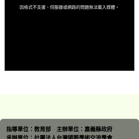
is
a
因格式不支援、伺服器或網路的問題無法載入媒體。
modal
window.
指導單位：教育部 主辦單位：嘉義縣政府
承辦單位：社團法人台灣國際學術交流學會