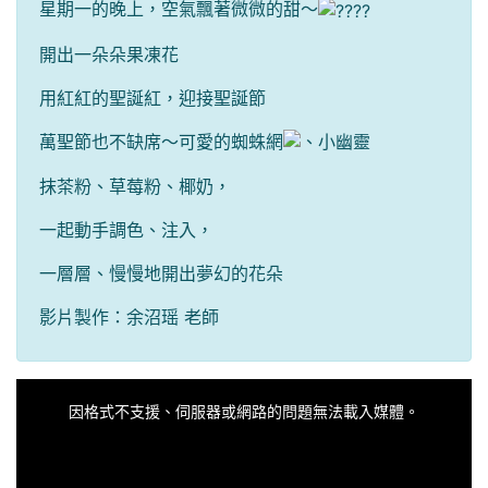
星期一的晚上，空氣飄著微微的甜～
開出一朵朵果凍花
用紅紅的聖誕紅，迎接聖誕節
萬聖節也不缺席～可愛的蜘蛛網
、小幽靈
抹茶粉、草莓粉、椰奶，
一起動手調色、注入，
一層層、慢慢地開出夢幻的花朵
影片製作：余沼瑶 老師
This
is
a
因格式不支援、伺服器或網路的問題無法載入媒體。
modal
window.