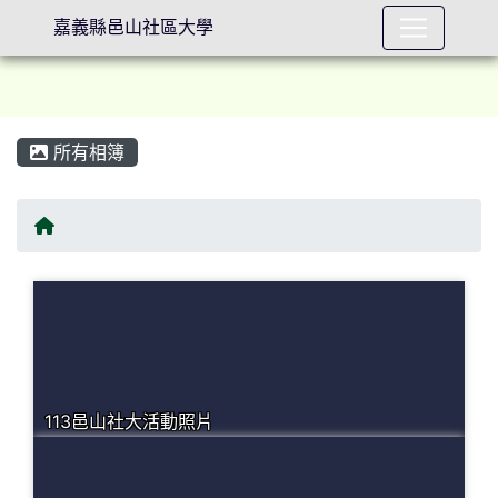
嘉義縣邑山社區大學
所有相簿
⏸
回首頁
113邑山社大活動照片