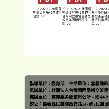
1) 0_2020.2-休閒運
2) 1_2020.2-休閒運
3) 2_2020
動健康評論-9卷1期-
動健康評論-9卷1期-
動健康評論-
目錄.pdf
台灣宗教繞境活動之
長宿產業發
效益與困擾問題探
勢評估指標
討.pdf
究.pdf
指導單位：教育部 主辦單位：嘉義縣政
承辦單位：社團法人台灣國際學術交流學
協辦單位：嘉義縣各鄉鎮市公所、國中小
校址：嘉義縣民雄鄉西安路147號 (民雄國