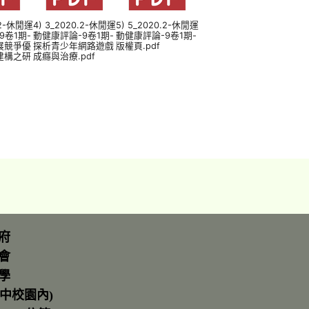
.2-休閒運
4) 3_2020.2-休閒運
5) 5_2020.2-休閒運
9卷1期-
動健康評論-9卷1期-
動健康評論-9卷1期-
展競爭優
探析青少年網路遊戲
版權頁.pdf
建構之研
成癮與治療.pdf
府
會
學
中校園內)