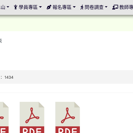
定
邑山
學員專區
報名專區
問卷調查
教師
表
： 1434