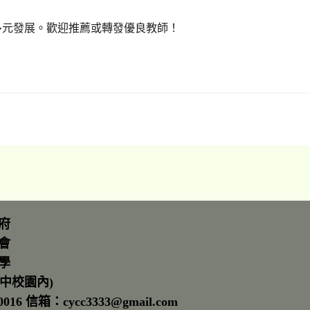
多元發展。歡迎推薦或轉發優良教師！
府
會
學
中校園內)
16 信箱：cycc3333@gmail.com