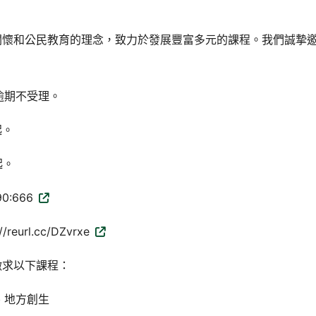
關懷和公民教育的理念，致力於發展豐富多元的課程。我們誠摯
逾期不受理。
起。
起。
0:666
rl.cc/DZvrxe
徵求以下課程：
、地方創生