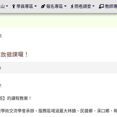
定
邑山
學員專區
報名專區
問卷調查
教師
表
開放徵課囉！
3
！
暑班】的課程教案！
際學術交流學會承辦，服務區域涵蓋大林鎮、民雄鄉、溪口鄉、