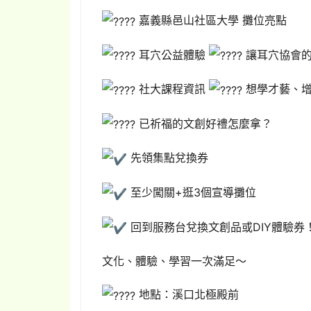
嘉義縣邑山社區大學 攤位亮點
耳穴公益體驗
讓耳穴協會的
社大課程資訊
想學才藝、增
已祈福的文創好禮怎麼拿？
先領集點兌換券
至少闖關+逛3個宣導攤位
回到服務台兌換文創品或DIY體驗券
文化、體驗、學習一次滿足～
地點：溪口北極殿前