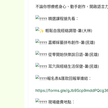
不論你想療癒身心、動手創作、開啟語言
精選課程搶先看：
輕鬆自我經絡調理-暑(大林)
嘉鄉綵藝拼布創作-暑(民雄)
從零開始快樂說日語-暑(民雄)
耳穴與經絡生活保健-暑(民雄)
報名表&匯款回報單連結：
https://forms.gle/gJb9Scp9mddPQcg3
現場繳費地點：