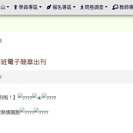
定
邑山
學員專區
報名專區
問卷調查
教師
表
期班電子簡章出刊
7
出刊啦！】
程熱情開跑