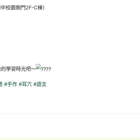
中校園側門2F-C棟）
快的學習時光吧～
語
#手作
#耳穴
#語言