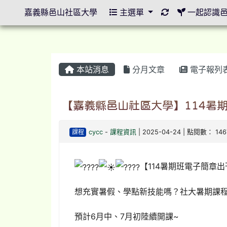
重新取得佈景設
嘉義縣邑山社區大學
主選單
一起認識
本站消息
分月文章
電子報列
【嘉義縣邑山社區大學】114暑
課程
cycc
-
課程資訊
| 2025-04-24 | 點閱數： 146
【114暑期班電子簡章
想充實暑假、學點新技能嗎？社大暑期課
預計6月中、7月初陸續開課~