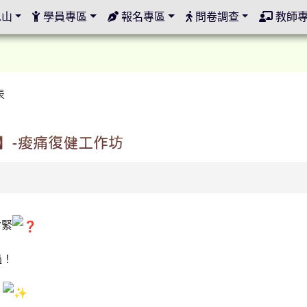
定
邑山
學員專區
報名專區
問卷調查
教師
表
費】-痠痛復健工作坊
8
背緊
過！
！