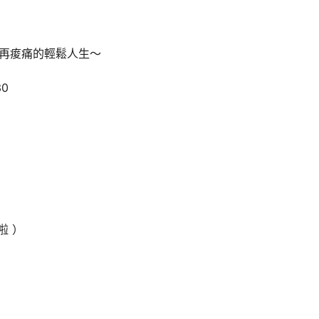
再痠痛的輕鬆人生～
30
啦 ）