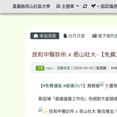
重新取得佈景設
嘉義縣邑山社區大學
主選單
一起認識
本站消息
分月文章
電子報列
民和中醫診所 x 邑山社大-【免
活動
cycc
-
活動訊息
| 2025-04-25 | 點閱數： 84
【
#免費講座
#痠痛OUT
】肩膀痠
腰
那這場「痠痛復健工作坊」你絕對不能錯
民和中醫診所 x 邑山社大 聯合推出