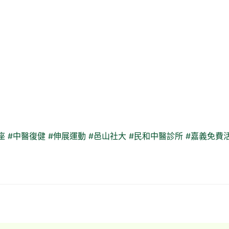
座
#中醫復健
#伸展運動
#邑山社大
#民和中醫診所
#嘉義免費