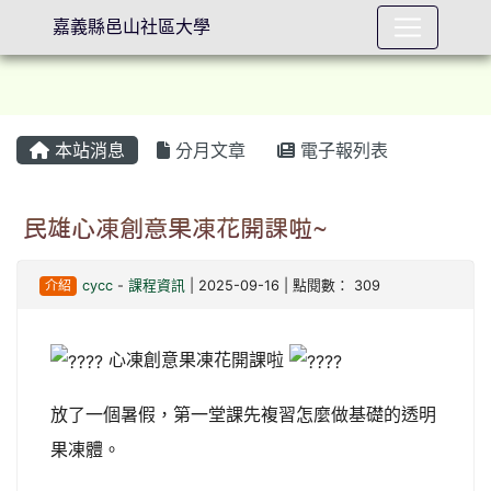
嘉義縣邑山社區大學
本站消息
分月文章
電子報列表
⏸
民雄心凍創意果凍花開課啦~
介紹
cycc
-
課程資訊
| 2025-09-16 | 點閱數： 309
心凍創意果凍花開課啦
放了一個暑假，第一堂課先複習怎麼做基礎的透明
果凍體。