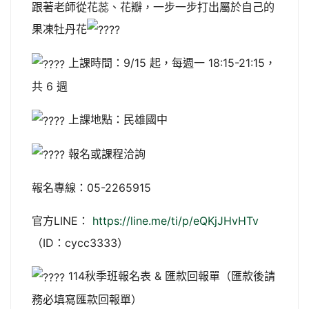
跟著老師從花蕊、花瓣，一步一步打出屬於自己的
果凍牡丹花
上課時間：9/15 起，每週一 18:15-21:15，
共 6 週
上課地點：民雄國中
報名或課程洽詢
報名專線：05-2265915
官方LINE：
https://line.me/ti/p/eQKjJHvHTv
（ID：cycc3333）
114秋季班報名表 & 匯款回報單（匯款後請
務必填寫匯款回報單）