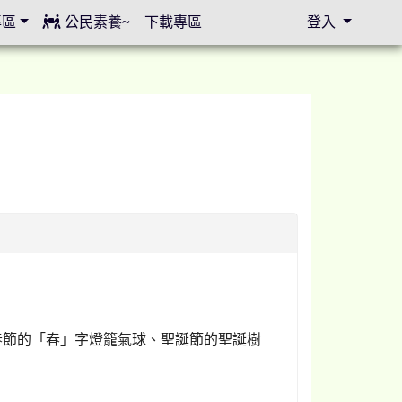
專區
公民素養~
下載專區
登入
⏸
春節的「春」字燈籠氣球、聖誕節的聖誕樹