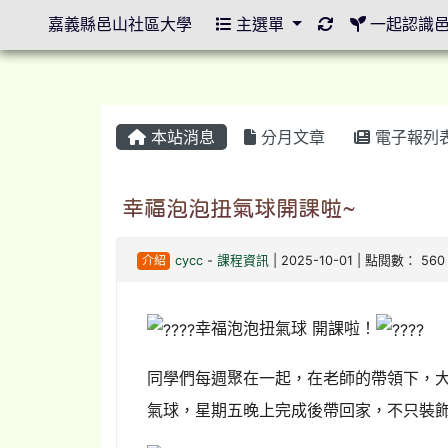
重新取得佈景設
嘉義縣邑山社區大學
主選單
一起認識
本站消息
分月文章
電子報列
幸福泡泡扭氣球開課啦~
介紹
cycc
-
課程資訊
| 2025-10-01 | 點閱數： 560
幸福泡泡扭氣球 開課啦！
同學們每週聚在一起，在老師的帶領下，
氣球，星期五晚上完成後帶回家，不只裝