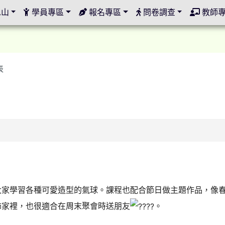
定
邑山
學員專區
報名專區
問卷調查
教師
表
大家學習各種可愛造型的氣球。課程也配合節日做主題作品，像
飾家裡，也很適合在周末聚會時送朋友
。