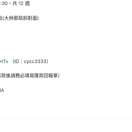
:30，共 12 週
(大林郵局斜對面)
vHTv
（ID：cycc3333）
（匯款後請務必填寫匯款回報單）
NA