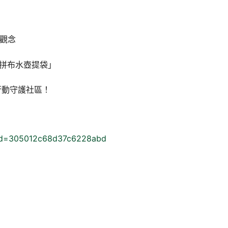
觀念
詐拼布水壺提袋」
行動守護社區！
rid=305012c68d37c6228abd