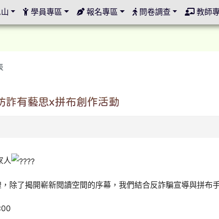
定
邑山
學員專區
報名專區
問卷調查
教師
表
防詐有藝思x拼布創作活動
家人
禮，除了揭開嶄新閱讀空間的序幕，我們結合反詐騙宣導與拼布
:00