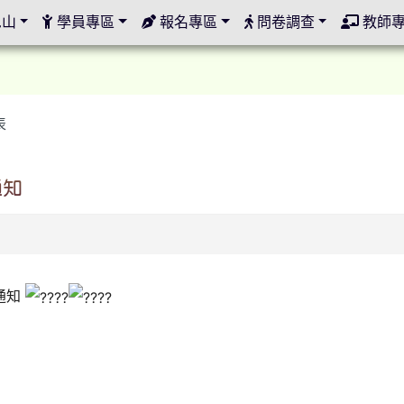
定
邑山
學員專區
報名專區
問卷調查
教師
表
通知
5
通知