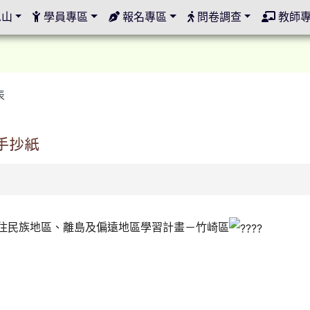
定
邑山
學員專區
報名專區
問卷調查
教師
表
手抄紙
原住民族地區、離島及偏遠地區學習計畫－竹崎區