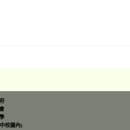
府
會
學
中校園內)