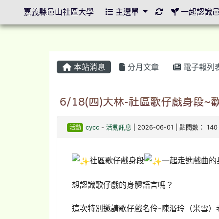
重新取得佈景設
嘉義縣邑山社區大學
主選單
一起認識
本站消息
分月文章
電子報列
6/18(四)大林-社區歌仔戲身段~
活動
cycc
-
活動訊息
| 2026-06-01 | 點閱數： 140
社區歌仔戲身段
一起走進戲曲的
想認識歌仔戲的身體語言嗎？
這次特別邀請歌仔戲名伶-陳湣玲（米雪）