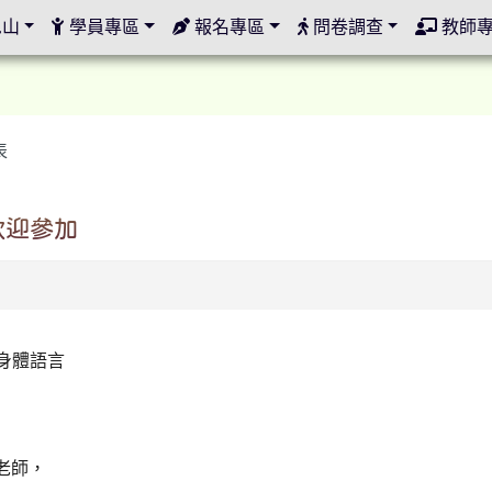
定
邑山
學員專區
報名專區
問卷調查
教師
表
歡迎參加
身體語言
老師，