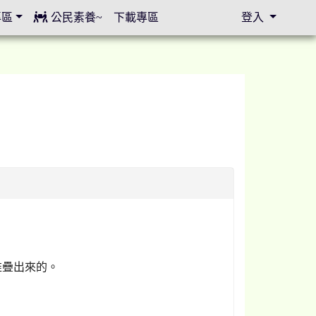
專區
公民素養~
下載專區
登入
⏸
堆疊出來的。