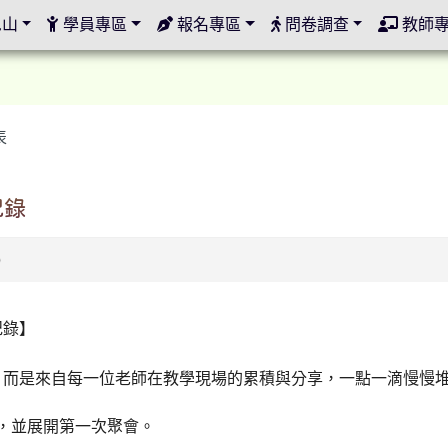
定
邑山
學員專區
報名專區
問卷調查
教師
表
紀錄
0
紀錄】
，而是來自每一位老師在教學現場的累積與分享，一點一滴慢慢
立，並展開第一次聚會。