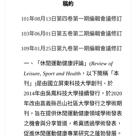
稿約
101
年
08
月
13
日第四卷第一期編輯會議修訂
103
年
06
月
01
日第五卷第二期編輯會議修訂
109
年
01
月
25
日第九卷第一期編輯會議修訂
一、「休閒運動健康評論」
(
Review of
Leisure, Sport and Health
，以下簡稱「本
刊」
)
是由國立屏東科技大學創刊
、於
年由
2014
吳鳳科技大學接續發行
，
於
2020
年改由
嘉義縣邑
山社區大學發行之學術期
刊，旨在提供休閒運動健康領域學術發表
之機會與分享管道，希冀透過學術發表，
促進休閒運動健康專業研究之蓬勃發展。