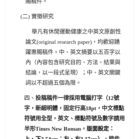
賜稿件。
(
二
)
實徵研究
舉凡有休閒運動健康之中英文原創性
論文
(original research paper)
，均歡迎踴
躍惠賜稿件。中、英文摘要以五百字以
內（內容包含研究目的、方法、結果與
結論，以一段式呈現）；中、英文關鍵
詞以不超過五個為限。
四、
投稿稿件一律採用電腦打字（
12
號
字，新細明體，固定行高
18pt
，中文標點
英文、標點符號及數字請用
符號用全型，
半形
Times New Roman
，
版面設定：