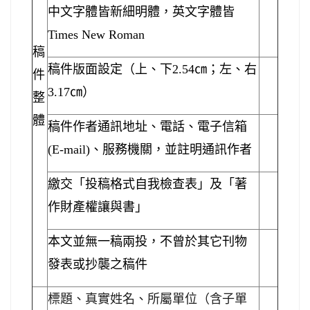
中文字體皆新細明體，英文字體皆
Times New Roman
稿
稿件版面設定（上、下
2.54
㎝；左、右
件
3.17
㎝）
整
體
稿件作者通訊地址、電話、電子信箱
(E-mail)
、服務機關，並註明通訊作者
繳交「投稿格式自我檢查表」及「著
作財產權讓與書」
本文並無一稿兩投，不曾於其它刊物
發表或抄襲之稿件
標題、真實姓名、所屬單位（含子單