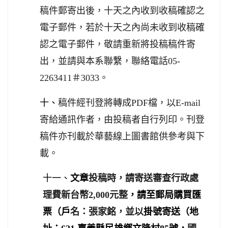
稿件郵寄出後，十天之內收到收稿確認之
電子郵件，若於十天之內尚未收到收稿確
認之電子郵件，敬請重新將投稿稿件寄
出，並請與本系聯繫，聯絡電話
05-
2263411
＃
3033
。
十、
稿件經刊登將轉成
PDF
檔，以
E-mail
寄給通訊作者，由投稿者自行列印。刊登
稿件亦刊載於華藝線上圖書館供參考與下
載。
十一、
文章
投稿時，請寄送
審查行政處
理費
新台幣
2,000
元
整
，請
至郵局購買匯
（戶
票
名：張家銘，並以
掛號寄送（地