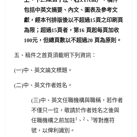
上、下
2.54cm
；左、右
3.17cm
）
，稿件
包括中英文摘要、內文、圖表及參考文
獻，經本刊排版後以不超過
15
頁之印刷頁
為限；超過
15
頁者，第
16
頁起每頁加收
100
元，但總頁數以不超過
20
頁為原則。
五、稿件之首頁須載明下列資訊：
(
一
)
中、英文論文標題。
(
二
)
中、英文作者姓名。
(
三
)
中、英文任職機構與職稱，若作者
不僅只一位，敬請於作者姓名之後與
1
2
3
任職機構之前加註
、
、
等對應符
號，以俾利識別。