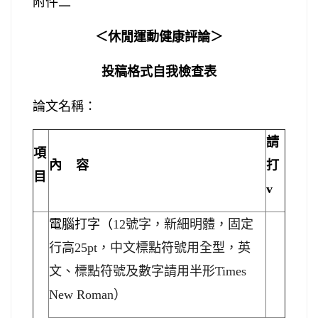
附件二
＜休閒運動健康評論＞
投稿格式自我檢查表
論文名稱：
請
項
內
容
打
目
v
電腦打字（
12
號字，新細明體，固定
英
行高
25pt
，中文標點符號用全型，
文、標點符號及數字請用半形
Times
New Roman
）