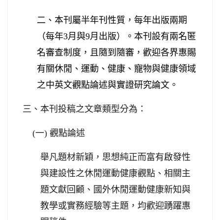
二、本刊屬半年刊性質，每年出版兩期
（每年
3
月與
9
月出版）。本刊設有兩名匿
名審查制度，且隨到隨審，歡迎各界惠賜
休閒
有關
、
運動
、
健康
、
寵物與健康
領域
。
之中英文觀點論述與實證研究論文
三、本刊投稿之文章類型分為：
(
一
)
觀點論述
舉凡題材新穎，思想純正而富有啟發性
與建設性之休閒運動健康觀點、相關主
題文獻回顧、國外休閒運動健康新知與
教學或實務經驗等主題，均歡迎踴躍惠