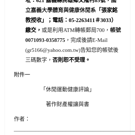
址：
621
嘉義縣民雄鄉文隆村
85
號，
國
立嘉義大學體育與健康休閒系
「張家銘
教授收」；電話：
05-2263411
＃
3033
）
繳交，
或是利用
ATM
轉帳郵局
700
，
帳號
0071093-0358775
，完成後請
E-Mail
(gr5166@yahoo.com.tw)
告知您的帳號後
三碼數字
，
否則恕不受理。
附件一
「休閒運動健康評論」
著作財產權讓與書
作者：
____________________________________________