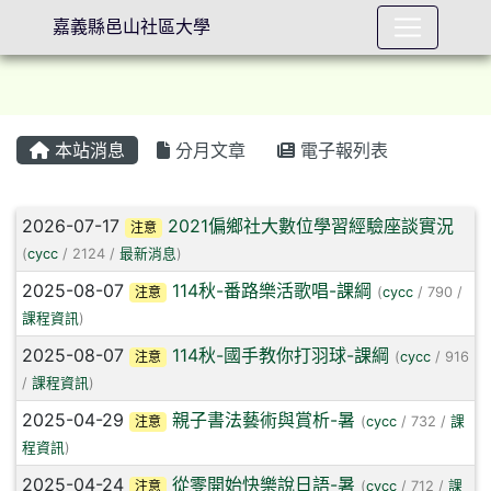
嘉義縣邑山社區大學
本站消息
分月文章
電子報列表
⏸
文章列表
2026-07-17
2021偏鄉社大數位學習經驗座談實況
注意
(
cycc
/ 2124 /
最新消息
)
2025-08-07
114秋-番路樂活歌唱-課綱
注意
(
cycc
/ 790 /
課程資訊
)
2025-08-07
114秋-國手教你打羽球-課綱
注意
(
cycc
/ 916
/
課程資訊
)
2025-04-29
親子書法藝術與賞析-暑
注意
(
cycc
/ 732 /
課
程資訊
)
2025-04-24
從零開始快樂說日語-暑
注意
(
cycc
/ 712 /
課