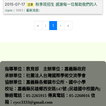
2015-07-17
秋季班招生 感謝每一位幫助我們的人
注意
(
cycc
/ 3983 /
最新消息
)
(目前頁次)
«
‹
1
›
»
指導單位：教育部 主辦單位：嘉義縣政府
承辦單位：社團法人台灣國際學術交流學會
協辦單位：嘉義縣各鄉鎮市公所、國中小學
校址：嘉義縣民雄鄉西安路147號 (民雄國中校園內)
聯絡電話：05-2265915 傳真電話：05-2260016 信
箱：cycc3333@gmail.com