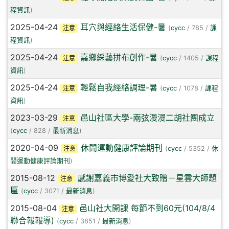
程資訊
)
2025-04-24
耳穴與經絡生活保健-暑
注意
(
cycc
/ 785 /
課
程資訊
)
2025-04-24
嘉鄉綵藝拼布創作-暑
注意
(
cycc
/ 1405 /
課程
資訊
)
2025-04-24
輕鬆自我經絡調理-暑
注意
(
cycc
/ 1078 /
課程
資訊
)
2023-03-29
邑山社區大學-兩弦漫漫二胡社團成立
注意
(
cycc
/ 828 /
最新消息
)
2020-04-09
休閒運動健康評論期刊
注意
(
cycc
/ 5352 /
休
閒運動健康評論期刊
)
2015-08-12
感謝嘉義市博愛社大致贈－星雲大師題
注意
匾
(
cycc
/ 3071 /
最新消息
)
2015-08-04
邑山社大開課 每節不到60元(104/8/4
注意
聯合報報導)
(
cycc
/ 3851 /
最新消息
)