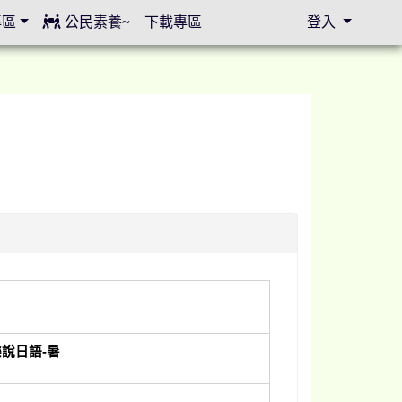
專區
公民素養~
下載專區
登入
⏸
說日語-暑