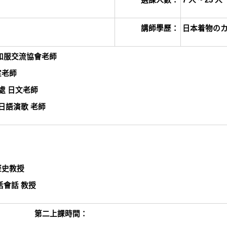
選課人數：
7
人 ~ 25 人
講師學歷：
日本着物
の
和服交流協會老師
室老師
處 日文老師
 日語演歌 老師
歷史教授
活會話 教授
20:30 第二上課時間：