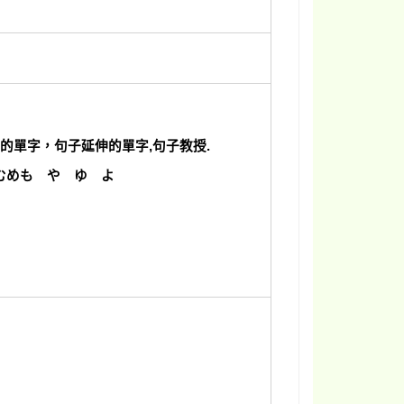
申的單字，句子延伸的單字,句子教授.
むめも や ゆ よ