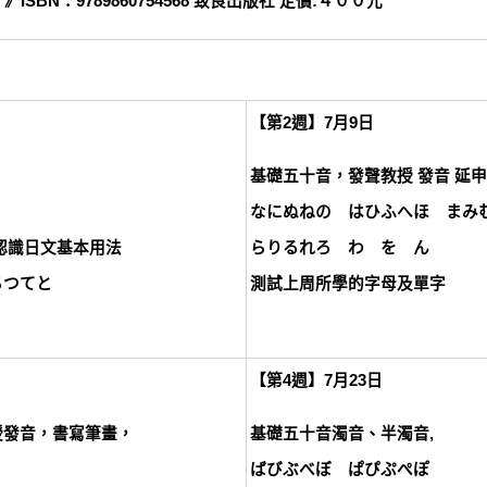
》ISBN：9789860754568 致良出版社 定價:４００元
【第2週】7月9日
基礎五十音，發聲教授 發音 延
なにぬねの はひふへほ まみ
認識日文基本用法
らりるれろ わ を ん
ちつてと
測試上周所學的字母及單字
【第4週】7月23日
授發音，書寫筆畫，
基礎五十音濁音、半濁音,
ばびぶべぼ ぱぴぷぺぽ