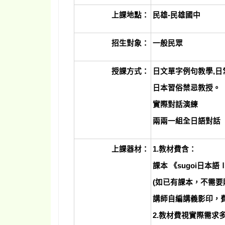
上課地點：
民雄-民雄國中
招生對象：
一般民眾
授課方式：
日文單字例句教學,日
日本習俗禁忌教授。
實際對話演練
兩兩一組全日語對話
上課器材：
1.
教材費含：
課本 《sugoi日本語Ⅰ
(如已有課本，不需要
講師自編講義影印，費
2.教材費視實際需求