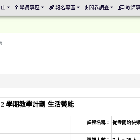
定
邑山
學員專區
報名專區
問卷調查
教師
表
 2 學期教學計劃-生活藝能
課程名稱：
從零開始快樂