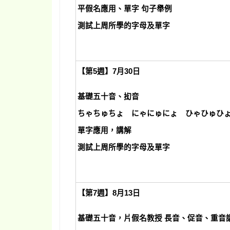
平假名應用、單字 句子舉例
測試上周所學的字母及單字
【第5週】7月30日
基礎五十音、抝音
ちゃちゅちょ にゃにゅにょ ひゃひゅひ
單字應用，講解
測試上周所學的字母及單字
【第7週】8月13日
基礎五十音，片假名教授 長音、促音、重音