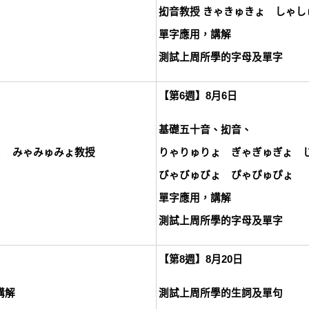
抝音教授 きゃきゅきょ しゃ
單字應用，講解
測試上周所學的字母及單字
【第6週】8月6日
基礎五十音、抝音、
ょ みゃみゅみょ教授
りゃりゅりょ ぎゃぎゅぎょ 
びゃびゅびょ ぴゃぴゅぴょ
單字應用，講解
測試上周所學的字母及單字
【第8週】8月20日
講解
測試上周所學的生詞及單句