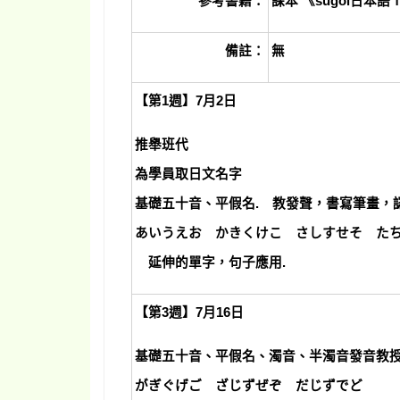
參考書籍：
課本 《sugoi日本語Ⅰ
備註：
無
【第1週】7月2日
推舉班代
為學員取日文名字
基礎五十音、平假名. 教發聲，書寫筆畫，
あいうえお かきくけこ さしすせそ た
延伸的單字，句子應用.
【第3週】7月16日
基礎五十音、平假名、濁音、半濁音發音教
がぎぐげご ざじずぜぞ だじずでど