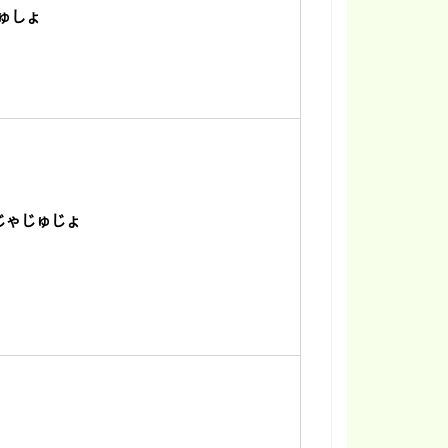
しゅしょ
じゃじゅじょ