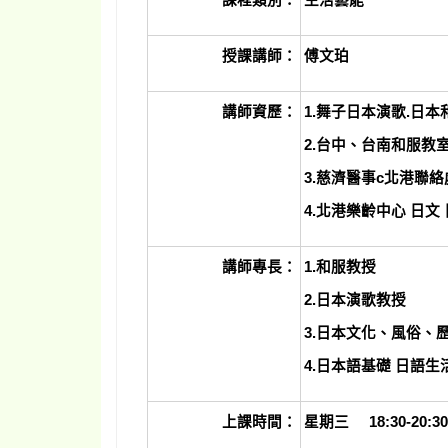
課程類別：
生活藝能
授課講師：
傅文珀
講師資歷：
1.
舞子日本演歌.日本
2.台中、台南和服教
3.慈濟醫事c北港聯絡
4.北港樂齡中心 日文
講師專長：
1.
和服教授
2.日本演歌教授
3.日本文化、風俗、
4.日本語基礎 日語生
上課時間：
星期三 18:30-