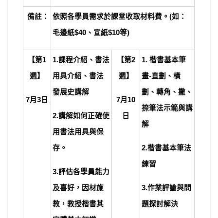
備註：
依照各學員需求於課堂收取材料費。(如：
毛邊紙$40、宣紙$10等)
【第1
1.
課程介紹、書法
【第2
1.
楷書基本筆
週】
用具介紹、書法
週】
畫-直劃、橫
發展史講解
劃、轉角、撇、
7
月3日
7
月10
捺筆法示範與講
2.
講解如何正確使
日
解
用書法用具與保
存。
2.
楷書基本筆法
練習
3.
評估各學員能力
及喜好，因材施
3.
作業評論與問
教，教授楷書其
題探討解決