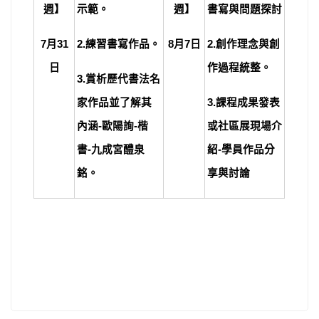
週】
示範。
週】
書寫與問題探討
7
月31
2.
練習書寫作品。
8
月7日
2.
創作理念與創
日
作過程統整。
3.
賞析歷代書法名
家作品並了解其
3.
課程成果發表
內涵-歐陽詢-楷
或社區展現場介
書-九成宮醴泉
紹-學員作品分
銘。
享與討論