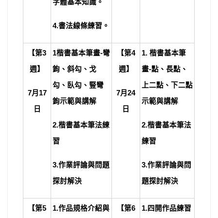
字體基本知識。
4.
書法線條練習。
【第3
1
楷書基本筆畫-彎
【第4
1.
楷書基本筆
週】
鉤、斜勾、戈
週】
畫-點、長點、
勾、臥勾、豎彎
上二點、下二點
7
月17
7
月24
鉤示範與講解
示範與講解
日
日
2.
楷書基本筆法練
2.
楷書基本筆法
習
練習
3.
作業評論與問題
3.
作業評論與問
探討解決
題探討解決
【第5
1.
作品規格介紹與
【第6
1.
四開作品練習