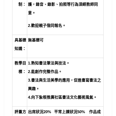
制：
護，錄音、錄影、拍照等行為須經教師同
意。
2.
歡迎親子偕同報名。
具基礎
無基礎可
知識：
教學目
1.
熟知書法筆法與技法。
標：
2.能創作完整作品。
3.書法與生活美學的應用，促進書寫書法之
興趣。
4.向下紮根推廣社區書法文化藝術風氣。
評量方
出席狀況20% 平常上課狀況50% 作品成