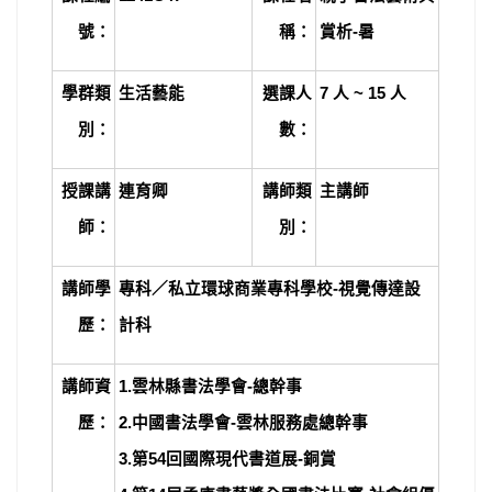
號：
稱：
賞析-暑
學群類
生活藝能
選課人
7
人 ~ 15 人
別：
數：
授課講
連育卿
講師類
主講師
師：
別：
講師學
專科／私立環球商業專科學校-視覺傳達設
歷：
計科
講師資
1.
雲林縣書法學會-總幹事
歷：
2.中國書法學會-雲林服務處總幹事
3.第54回國際現代書道展-銅賞