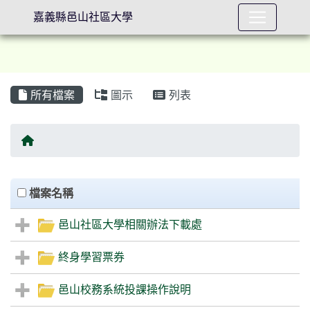
嘉義縣邑山社區大學
所有檔案
圖示
列表
⏸
回首頁
Files List
clickAll
檔案名稱
邑山社區大學相關辦法下載處
終身學習票券
邑山校務系統投課操作說明