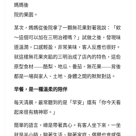
媽媽後
院的果園。
某次，媽媽從後院拿了一顆無花果對著我說：「欸
～這個可以加在三明治裡嗎？」試做之後，發現味
道溫潤，口感輕盈，非常美味，客人反應也很好。
就這樣無花果夾餡的三明治成了店內的特色，這些
原型食材——酪梨、地瓜、番茄、無花果——背後
都是一場與家人、土地、身體之間的默默對話。
早餐，是一種溫柔的陪伴
每天清晨，最常聽到的是「早安」還有「你今天看
起來很有精神耶。」
簡單的語言，總是帶著真心。有客人坐下來，一坐
就是半小時，聊著生活、聊著家庭、偶爾也會感傷