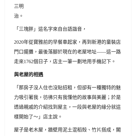
三明
治。
「三塊胖」這名字來自台語諧音，
2020
年從寶雅前的早餐車起家，再到新港的童裝店
門口擺攤，最後落腳於現在的老屋地址——這一路
走來1762個日子，店主一筆一劃地用手機記下。
與老屋的相遇
「那房子沒人住也沒貼招租，但卻有一種獨特的魅
力吸引著我，彷彿只有我懂他的故事與美麗；於是
透過親戚的介紹找到屋主，一段與老屋的緣分就這
樣開始了～」店主說。
屋子是老木屋，牆壁用泥土混稻殼、竹片搭成，閣