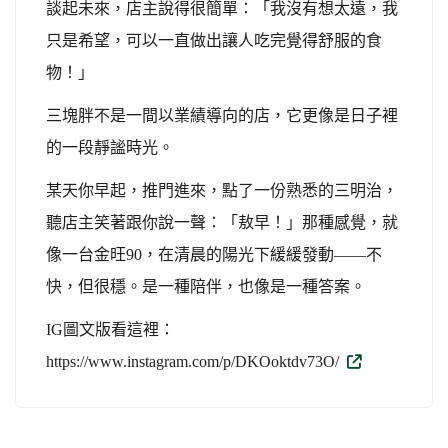
談起未來，店主說得很簡單：「我沒有想太遠，我
只是希望，可以一直做出讓人吃完覺得舒服的食
物！」
三塊胖不是一間以業績導向的店，它更像是日子裡
的一段靜謐時光。
某天你早起，推門進來，點了一份熟悉的三明治，
聽店主笑著跟你說一聲：「敖早！」那種感覺，就
像一台金旺90，在清晨的陽光下緩緩發動——不
快，但很穩。是一種陪伴，也像是一種答案。
IG
圖文版看這裡：
https://www.instagram.com/p/DKOoktdv73O/