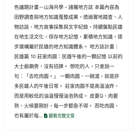
色議題計畫－山海共學・諸羅地方誌 本篇內容為
田野調查與地方知識蒐整成果，透過實地踏查、人
物訪談、地方故事採集與文字紀錄，持續盤點民雄
在地生活文化，保存地方記憶，累積地方知識，逐
步建構屬於民雄的地方知識體系。 地方誌計畫｜
民雄篇 10 莊家肉圓：民雄午後的一顆記憶 以前的
大士爺廟旁，沒有招牌。 想吃的人，只會說一
句：「去吃肉圓。」 一顆肉圓、一碗湯，就是許
多民雄人的午後日常。 莊家肉圓不是高溫油炸，
而是用較低的油溫慢慢油泡熟成。 皮要Q、肉要
熟、火候要剛好，每一步都急不得。 而吃肉圓，
也有屬於每...
觀看完整文章