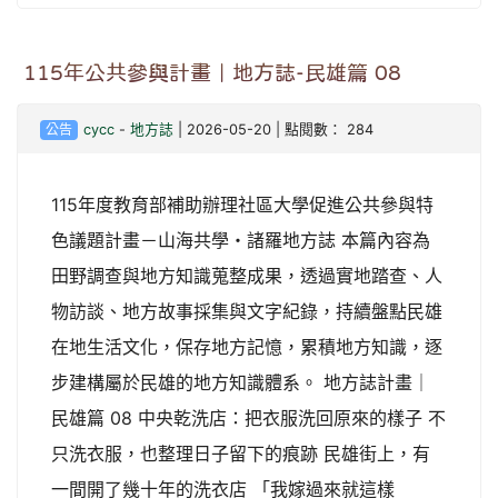
115年公共參與計畫｜地方誌-民雄篇 08
公告
cycc
-
地方誌
| 2026-05-20 | 點閱數： 284
115年度教育部補助辦理社區大學促進公共參與特
色議題計畫－山海共學・諸羅地方誌 本篇內容為
田野調查與地方知識蒐整成果，透過實地踏查、人
物訪談、地方故事採集與文字紀錄，持續盤點民雄
在地生活文化，保存地方記憶，累積地方知識，逐
步建構屬於民雄的地方知識體系。 地方誌計畫｜
民雄篇 08 中央乾洗店：把衣服洗回原來的樣子 不
只洗衣服，也整理日子留下的痕跡 民雄街上，有
一間開了幾十年的洗衣店 「我嫁過來就這樣