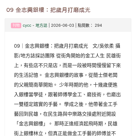
09 金志興銀樓：把歲月打磨成光
刊物
cycc
-
地方誌
| 2026-06-03 | 點閱數： 294
09｜金志興銀樓：把歲月打磨成光 文/吳依柔 攝
影/地方誌採訪團隊 從街角開始的金工人生 民雄街
上，有些店不只是店，而是一段被時間慢慢留下來
的生活記憶。 金志興銀樓的故事，從簡士傑老闆
的父親簡南華開始。 少年時期的他，十幾歲便進
入銀樓當學徒，跟著師傅學金工、磨技術，也磨出
一雙穩定踏實的手藝。 學成之後，他帶著金工手
藝回到民雄，在民生路與中樂路交接處附近開設
「金志興銀樓」。 那時正逢經濟起飛時期，民雄
街上銀樓林立，但真正能做金工手藝的師傅並不