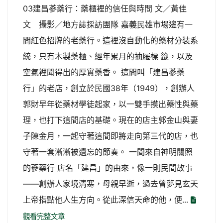
03建昌蔘藥行：藥櫃裡的信任與時間 文／黃佳
文 攝影／地方誌採訪團隊 嘉義民雄市場邊有一
間紅色招牌的老藥行。這裡沒自動化的藥材分裝系
統，只有木製藥櫃、經年累月的抽屜標 籤，以及
空氣裡聞得出的厚實藥香。 這間叫「建昌蔘藥
行」的老店，創立於民國38年（1949），創辦人
郭財早年從藥材學徒起家，以一雙手摸出藥性與藥
理，也打下這間店的基礎。現在的店主郭金山與妻
子陳金月，一起守著這間即將走向第三代的店，也
守著一套漸漸被遺忘的節奏。 一間來自神明關照
的蔘藥行 店名「建昌」的由來，像一則民間故事
——創辦人家境清寒，母親早逝，過去曾夢見玄天
上帝指點他人生方向。從此深信天命的他，便...
觀看完整文章