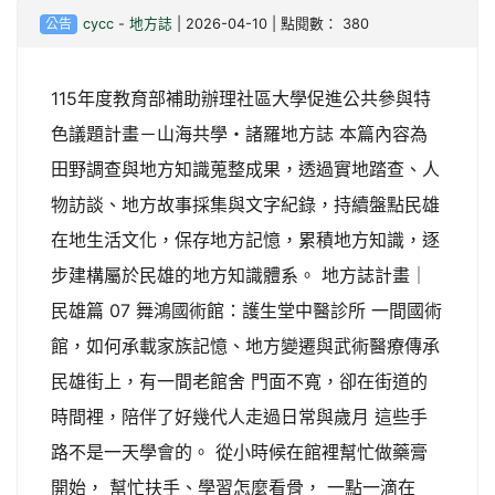
公告
cycc
-
地方誌
| 2026-04-10 | 點閱數： 380
115年度教育部補助辦理社區大學促進公共參與特
色議題計畫－山海共學・諸羅地方誌 本篇內容為
田野調查與地方知識蒐整成果，透過實地踏查、人
物訪談、地方故事採集與文字紀錄，持續盤點民雄
在地生活文化，保存地方記憶，累積地方知識，逐
步建構屬於民雄的地方知識體系。 地方誌計畫｜
民雄篇 07 舞鴻國術館：護生堂中醫診所 一間國術
館，如何承載家族記憶、地方變遷與武術醫療傳承
民雄街上，有一間老館舍 門面不寬，卻在街道的
時間裡，陪伴了好幾代人走過日常與歲月 這些手
路不是一天學會的。 從小時候在館裡幫忙做藥膏
開始， 幫忙扶手、學習怎麼看骨， 一點一滴在