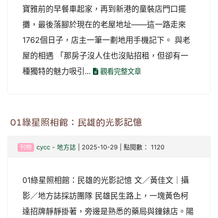
寶雅前的早餐車起家，再到新港的童裝店門口擺
攤，最後落腳於現在的老屋地址——這一路走來
1762個日子，店主一筆一劃地用手機記下。 與老
屋的相遇 「那房子沒人住也沒貼招租，但卻有一
種獨特的魅力吸引...
觀看完整文章
01綠星照相館：民雄的光影記憶
刊物
cycc
-
地方誌
| 2025-10-29 | 點閱數： 1120
01綠星照相館：民雄的光影記憶 文／黃佳文｜攝
影／地方誌採訪團隊 民雄民生路上，一塊黃色柯
達招牌靜靜掛著，旁邊是熟悉的藥局與鐘錶店。陽