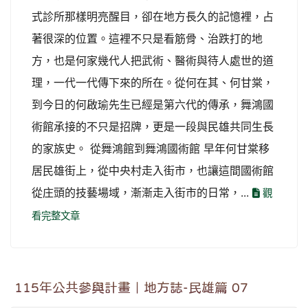
式診所那樣明亮醒目，卻在地方長久的記憶裡，占
著很深的位置。這裡不只是看筋骨、治跌打的地
方，也是何家幾代人把武術、醫術與待人處世的道
理，一代一代傳下來的所在。從何在其、何甘棠，
到今日的何啟瑜先生已經是第六代的傳承，舞鴻國
術館承接的不只是招牌，更是一段與民雄共同生長
的家族史。 從舞鴻館到舞鴻國術館 早年何甘棠移
居民雄街上，從中央村走入街市，也讓這間國術館
從庄頭的技藝場域，漸漸走入街市的日常，...
觀
看完整文章
115年公共參與計畫｜地方誌-民雄篇 07