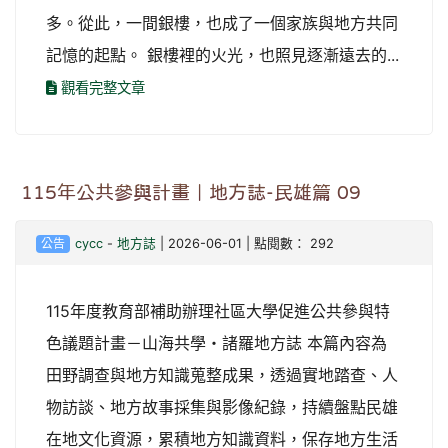
多。從此，一間銀樓，也成了一個家族與地方共同
記憶的起點。 銀樓裡的火光，也照見逐漸遠去的...
觀看完整文章
115年公共參與計畫｜地方誌-民雄篇 09
公告
cycc
-
地方誌
| 2026-06-01 | 點閱數： 292
115年度教育部補助辦理社區大學促進公共參與特
色議題計畫－山海共學・諸羅地方誌 本篇內容為
田野調查與地方知識蒐整成果，透過實地踏查、人
物訪談、地方故事採集與影像紀錄，持續盤點民雄
在地文化資源，累積地方知識資料，保存地方生活