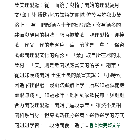
榮美理髮廳：從三面鏡子與椅子開始的理髮歲月
文/邱于萍 攝影/地方誌採訪團隊 位於民雄鄉東榮
路上， 有一間超過六十年的理髮廳，沒有過多的
裝潢與醒目的招牌，店內擺放著三張理髮椅，迎接
著一代又一代的老客戶，這一剪就是一輩子，保留
著鄉間理髮文化的縮影。 「榮」取自所在地的東
榮村，「美」則是老闆娘嚴富美的名字。 創業，
從姐妹湊錢開始 土生土長的嚴富美說：「小時候
因為家裡很窮，沒辦法繼續上學，所以13歲就開始
流浪賺錢。」18歲那年，她回到家鄉民雄，與姐姐
合力開設理髮廳，開始了這段事業。 雖然不是相
關科系出身，但靠著站在旁邊看、邊做邊學的方式
向姐姐學習，一段時間後，為了...
觀看完整文章