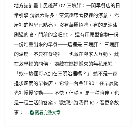
地方誌計畫｜民雄篇 02 三塊胖：一間早餐店的日
常引擎 清晨六點多，空氣還帶著夜裡的涼意， 老
屋裡的燈早已點亮。 沒有華麗招牌，有的是油漆
刷過的牆、門前的金旺90， 還有用原型食物一份
一份堆疊出來的早餐——這裡是 三塊胖。 三塊胖
的溫度，不只在食物裡， 也藏在與家人互動、 藏
在敖早裡的問候、 還藏在媽媽遞來的無花果裡：
「欸～這個可以加在三明治裡嗎？」 這不是一家
追求速度的早餐店， 它像一台金旺90，在早晨陽
光裡慢慢發動—— 不快，但穩。 是一種陪伴，也
是一種生活的答案。 歡迎追蹤我們 IG，看更多故
事： ...
觀看完整文章