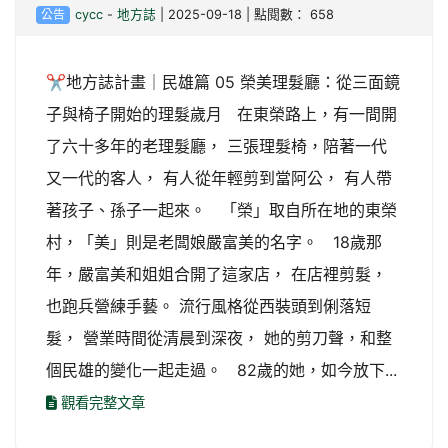
公告
cycc
-
地方誌
| 2025-09-18 | 點閱數： 658
✂️地方誌計畫｜民雄篇 05 榮美理髮廳：從三面鏡
子與椅子開始的理髮歲月 在東榮路上，有一間開
了六十多年的老理髮廳， 三張理髮椅，陪著一代
又一代的客人， 有人從年輕剪到當阿公， 有人帶
著孩子、孫子一起來。 「榮」取自所在地的東榮
村，「美」則是老闆娘嚴富美的名字。 18歲那
年，嚴富美和姐姐合開了這家店， 在店裡剪髮，
也跑兵營練手藝。 流行風格從西裝頭到俐落短
髮， 營業時間從清晨到深夜， 她的剪刀聲，和整
個民雄的變化一起走過。 82歲的她，如今放下...
觀看完整文章