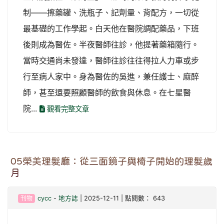
制——擦藥罐、洗瓶子、記劑量、背配方，一切從
最基礎的工作學起。白天他在醫院調配藥品，下班
後則成為醫佐。半夜醫師往診，他提著藥箱隨行。
當時交通尚未發達，醫師往診往往得拉人力車或步
行至病人家中。身為醫佐的吳進，兼任護士、麻醉
師，甚至還要照顧醫師的飲食與休息。在七星醫
院...
觀看完整文章
05榮美理髮廳：從三面鏡子與椅子開始的理髮歲
月
刊物
cycc
-
地方誌
| 2025-12-11 | 點閱數： 643