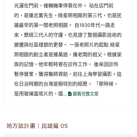
光灑在門前，幾輛機車停靠在外。 站在店門前
的，是連志奮先生，綠星照相館的第三代，也是民
雄最早的第一間老照相館。 自1930年代一路走
來，歷經三代人的守護，也見證了整個攝影技術的
變遷與社區樣貌的更替。 一張老照片的起點 綠星
照相館的創立者是連萬誥，連老闆的祖父。根據家
族的記憶，他年輕時曾在診所工作， 後來因診所
暫停營業，獲得醫師資助，前往上海學習攝影。這
在日治時期的台灣是極特別的經歷。 「那時候，
是用玻璃當底片的，還...
觀看完整文章
地方誌計畫｜民雄篇 05