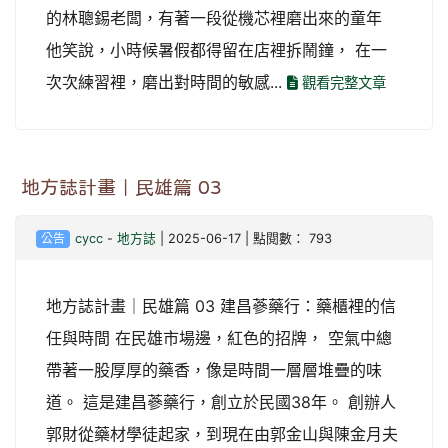
的林聰錫老闆，有著一段從機芯裡磨出來的童年
他笑說，小時候暑假都得留在店裡拆鬧鐘， 在一
次次練習裡，磨出對時間的敏感...
觀看完整文章
地方誌計畫｜民雄篇 03
公告
cycc
-
地方誌
| 2025-06-17 | 點閱數： 793
地方誌計畫｜民雄篇 03 建昌蔘藥行：藥櫃裡的信
任與時間 在民雄市場邊，紅色的招牌， 空氣中總
帶著一股厚厚的藥香，像是時間一層層堆疊的味
道。 這是建昌蔘藥行，創立於民國38年。 創辦人
郭財從藥材學徒起家，到現在由郭金山與陳金月夫