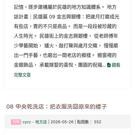
記憶，逐步建構屬於民雄的地方知識體系。 地方
誌計畫｜民雄篇 09 金志興銀樓：把歲月打磨成光
有些店，賣的不只是商品。 而是一段段被珍藏的
人生時光。 民雄街上的金志興銀樓， 從老師傅年
少學藝開始， 爐火、敲打聲與歲月交織， 慢慢磨
出一門手藝，也磨出一間老店的模樣。 櫥窗裡的
金銀飾品， 承載嫁娶的喜悅、團圓的祝福...
觀看
完整文章
08 中央乾洗店：把衣服洗回原來的樣子
刊物
cycc
-
地方誌
| 2026-05-26 | 點閱數： 552