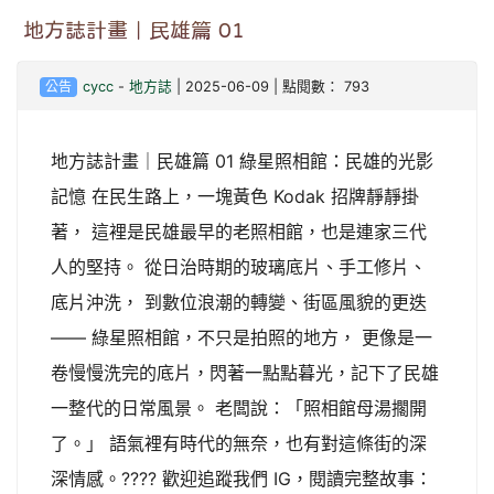
地方誌計畫｜民雄篇 01
公告
cycc
-
地方誌
| 2025-06-09 | 點閱數： 793
地方誌計畫｜民雄篇 01 綠星照相館：民雄的光影
記憶 在民生路上，一塊黃色 Kodak 招牌靜靜掛
著， 這裡是民雄最早的老照相館，也是連家三代
人的堅持。 從日治時期的玻璃底片、手工修片、
底片沖洗， 到數位浪潮的轉變、街區風貌的更迭
—— 綠星照相館，不只是拍照的地方， 更像是一
卷慢慢洗完的底片，閃著一點點暮光，記下了民雄
一整代的日常風景。 老闆說：「照相館母湯擱開
了。」 語氣裡有時代的無奈，也有對這條街的深
深情感。???? 歡迎追蹤我們 IG，閱讀完整故事：