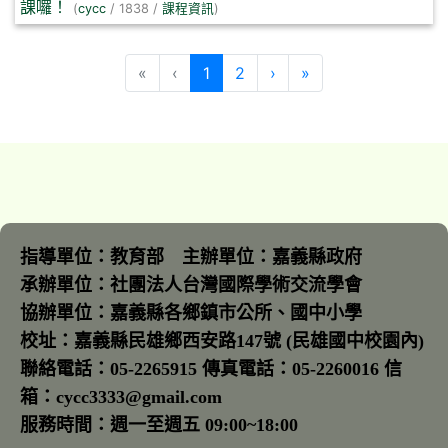
課囉！
(
cycc
/ 1838 /
課程資訊
)
(目前頁次)
下一頁
最後頁
«
‹
1
2
›
»
指導單位：教育部 主辦單位：嘉義縣政府
承辦單位：社團法人台灣國際學術交流學會
協辦單位：嘉義縣各鄉鎮市公所、國中小學
校址：嘉義縣民雄鄉西安路147號 (民雄國中校園內)
聯絡電話：05-2265915 傳真電話：05-2260016 信
箱：cycc3333@gmail.com
服務時間：週一至週五 09:00~18:00