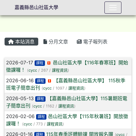
嘉義縣邑山社區大學
本站消息
分月文章
電子報列表
⏸
文章列表
2026-07-17
邑山社區大學【116年春寒班】開始
課程
徵課囉！
(
cycc
/ 267 /
課程資訊
)
2026-06-16
【嘉義縣邑山社區大學】 115秋季
課程
班電子簡章出刊
(
cycc
/ 1097 /
課程資訊
)
2026-05-13
【嘉義縣邑山社區大學】115暑期班電
課程
子簡章出刊
(
cycc
/ 1162 /
課程資訊
)
2026-02-06
邑山社區大學【115年秋暑班】開放徵
課程
課囉！
(
cycc
/ 773 /
課程資訊
)
2026-01-16
115年春季班體驗課 開放報名囉
課程
(
cycc
/