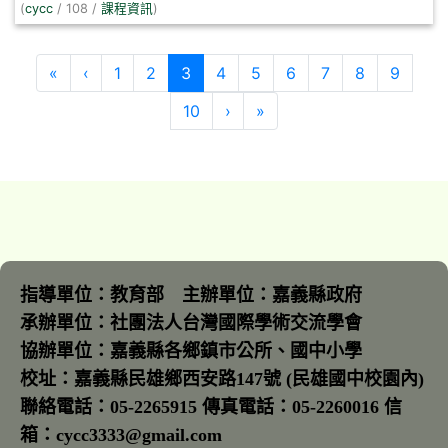
(
cycc
/ 108 /
課程資訊
)
第一頁
上一頁
(目前頁次)
«
‹
1
2
3
4
5
6
7
8
9
下一頁
最後頁
10
›
»
指導單位：教育部 主辦單位：嘉義縣政府
承辦單位：社團法人台灣國際學術交流學會
協辦單位：嘉義縣各鄉鎮市公所、國中小學
校址：嘉義縣民雄鄉西安路147號 (民雄國中校園內)
聯絡電話：05-2265915 傳真電話：05-2260016 信
箱：cycc3333@gmail.com