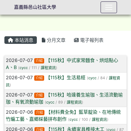
嘉義縣邑山社區大學
本站消息
分月文章
電子報列表
⏸
文章列表
2026-07-07
【115秋】中式家常麵食、烘焙點心
介紹
A、B
(
cycc
/ 111 /
課程資訊
)
2026-07-07
【115秋】生活易經
介紹
(
cycc
/ 84 /
課程資
訊
)
2026-07-07
【115秋】哈達養生瑜珈、生活流動瑜
介紹
珈、有氧流動瑜珈
(
cycc
/ 89 /
課程資訊
)
2026-07-06
【材料費全免】藍草靛染、在地傳統
介紹
竹編工藝、嘉鄉綵藝拼布創作
(
cycc
/ 100 /
課程資訊
)
2026-07-06
【115秋】永續家具榫接木工
介紹
(
cycc
/ 87