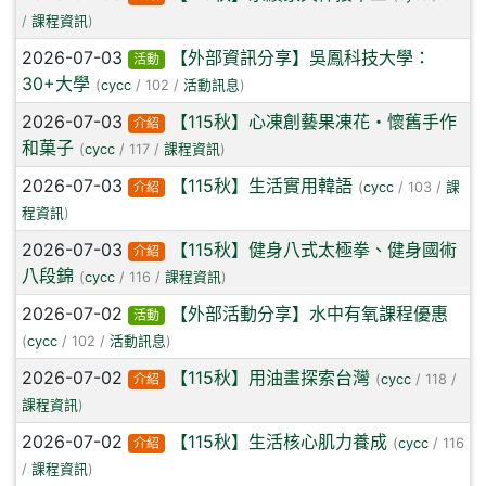
/
課程資訊
)
2026-07-03
【外部資訊分享】吳鳳科技大學：
活動
30+大學
(
cycc
/ 102 /
活動訊息
)
2026-07-03
【115秋】心凍創藝果凍花・懷舊手作
介紹
和菓子
(
cycc
/ 117 /
課程資訊
)
2026-07-03
【115秋】生活實用韓語
介紹
(
cycc
/ 103 /
課
程資訊
)
2026-07-03
【115秋】健身八式太極拳、健身國術
介紹
八段錦
(
cycc
/ 116 /
課程資訊
)
2026-07-02
【外部活動分享】水中有氧課程優惠
活動
(
cycc
/ 102 /
活動訊息
)
2026-07-02
【115秋】用油畫探索台灣
介紹
(
cycc
/ 118 /
課程資訊
)
2026-07-02
【115秋】生活核心肌力養成
介紹
(
cycc
/ 116
/
課程資訊
)