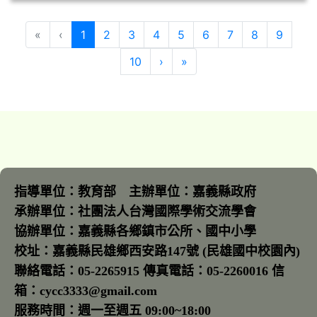
(目前頁次)
«
‹
1
2
3
4
5
6
7
8
9
下一頁
最後頁
10
›
»
指導單位：教育部 主辦單位：嘉義縣政府
承辦單位：社團法人台灣國際學術交流學會
協辦單位：嘉義縣各鄉鎮市公所、國中小學
校址：嘉義縣民雄鄉西安路147號 (民雄國中校園內)
聯絡電話：05-2265915 傳真電話：05-2260016 信
箱：cycc3333@gmail.com
服務時間：週一至週五 09:00~18:00