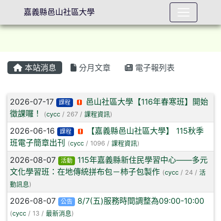
嘉義縣邑山社區大學
本站消息
分月文章
電子報列表
⏸
文章列表
2026-07-17
邑山社區大學【116年春寒班】開始
課程
徵課囉！
(
cycc
/ 267 /
課程資訊
)
2026-06-16
【嘉義縣邑山社區大學】 115秋季
課程
班電子簡章出刊
(
cycc
/ 1096 /
課程資訊
)
2026-08-07
115年嘉義縣新住民學習中心——多元
活動
文化學習班：在地傳統拼布包－柿子包製作
(
cycc
/ 24 /
活
動訊息
)
2026-08-07
8/7(五)服務時間調整為09:00-10:00
公告
(
cycc
/ 13 /
最新消息
)