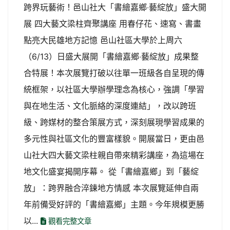
跨界玩藝術！邑山社大「書繪嘉鄉‧藝綻放」盛大開
展 四大藝文梁柱齊聚講座 用春仔花、速寫、書畫
點亮大民雄地方記憶 邑山社區大學於上周六
（6/13）日盛大展開「書繪嘉鄉‧藝綻放」成果整
合特展！本次展覽打破以往單一班級各自呈現的傳
統框架，以社區大學辦學理念為核心，強調「學習
與在地生活、文化脈絡的深度連結」，改以跨班
級、跨媒材的整合策展方式，深刻展現學習成果的
多元性與社區文化的豐富樣貌。開展當日，更由邑
山社大四大藝文梁柱親自帶來精彩講座，為這場在
地文化盛宴揭開序幕。 從「書繪嘉鄉」到「藝綻
放」：跨界融合淬鍊地方情感 本次展覽延伸自兩
年前備受好評的「書繪嘉鄉」主題。今年規模更勝
以...
觀看完整文章