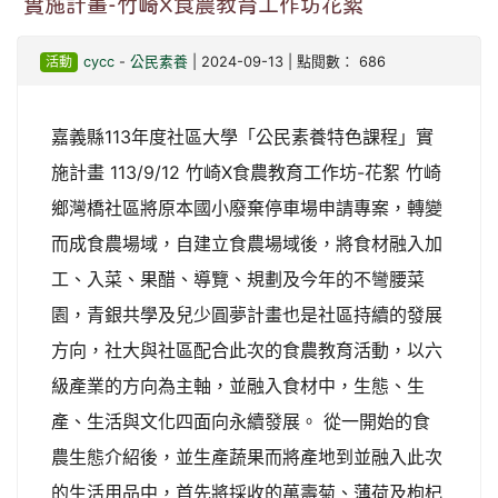
實施計畫-竹崎X食農教育工作坊花絮
活動
cycc
-
公民素養
| 2024-09-13 | 點閱數： 686
嘉義縣113年度社區大學「公民素養特色課程」實
施計畫 113/9/12 竹崎X食農教育工作坊-花絮 竹崎
鄉灣橋社區將原本國小廢棄停車場申請專案，轉變
而成食農場域，自建立食農場域後，將食材融入加
工、入菜、果醋、導覽、規劃及今年的不彎腰菜
園，青銀共學及兒少圓夢計畫也是社區持續的發展
方向，社大與社區配合此次的食農教育活動，以六
級產業的方向為主軸，並融入食材中，生態、生
產、生活與文化四面向永續發展。 從一開始的食
農生態介紹後，並生產蔬果而將產地到並融入此次
的生活用品中，首先將採收的萬壽菊、薄荷及枸杞