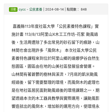
活動
cycc
-
公民素養
| 2024-08-14 | 點閱數： 848
嘉義縣113年度社區大學「公民素養特色課程」實
施計畫 113/8/13阿里山X木工工作坊-花絮 颱風過
後，生活周遭除了多出常見的砂石留下的痕跡，山
林間也會出現許多「風倒木」 本次社區大學公民
素養特色課程來到位於阿里山鄉的達娜伊谷自然生
態園區，園區由在地的山美社區發展協會營運。
山林間有著蒼鬱的樹林與溪流，7月底的凱米颱風
經過後，留下需要整理的環境，而風倒木的處理也
是在地社區居民面對颱風過後的環境課題之一，期
望透過本次的木工器具教學與實際運用，讓颱風影
響造就出的風倒木，增加新的運用方向，使環境永