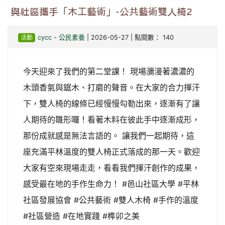
與社區攜手「木工藝術」-公共藝術雙人椅2
活動
cycc
-
公民素養
| 2026-05-27 | 點閱數： 140
今天迎來了我們的第二堂課！ 現場瀰漫著濃濃的
木頭香氣與鋸木、打磨的聲音。在大家的合力揮汗
下，雙人椅的線條已經慢慢勾勒出來，逐漸有了讓
人期待的雛形囉！看著木料在彼此手中逐漸成形，
那份成就感是無法言語的。 讓我們一起期待，這
座充滿平林溫度的雙人椅正式落成的那一天。歡迎
大家有空來現場走走，看看我們揮汗創作的成果，
感受最在地的手作生命力！ #邑山社區大學 #平林
社區發展協會 #公共藝術 #雙人木椅 #手作的溫度
#社區營造 #在地實踐 #榫卯之美