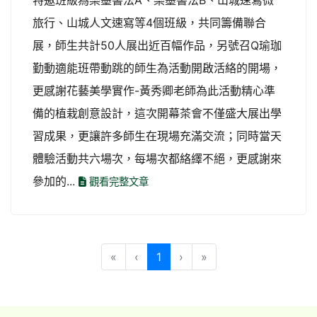
特邀班級為樂墨書法A、樂墨書法B、山城速寫微
旅行、山城人文速寫等4個班級，共同籌備聯合
展，師生共計50人展出近百幅作品，另號召Q瑜珈
勤動適能班帶動跳的師生為活動開啟活絡的開場，
更感謝花藝美學實作-黃秀卿老師為此活動精心準
備的植栽創意設計，這次開幕茶會不僅盛大展出學
習成果，更讓許多師生在現場充滿交流；同時當天
體驗活動共六場次，每場次都絡繹不絕，更感謝來
參加的...
觀看完整文章
(目前頁次)
«
‹
1
›
»