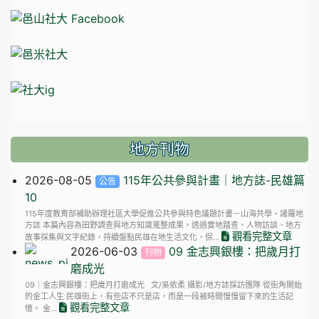
地方刊物
2026-08-05
115年公共參與計畫｜地方誌-民雄篇
公告
10
115年度教育部補助辦理社區大學促進公共參與特色議題計畫－山海共學・諸羅地
方誌 本篇內容為田野調查與地方知識蒐整成果，透過實地踏查、人物訪談、地方
觀看完整文章
故事採集與文字紀錄，持續盤點民雄在地生活文化，保...
2026-06-03
09 金志興銀樓：把歲月打
刊物
磨成光
09｜金志興銀樓：把歲月打磨成光 文/吳依柔 攝影/地方誌採訪團隊 從街角開始
的金工人生 民雄街上，有些店不只是店，而是一段被時間慢慢留下來的生活記
觀看完整文章
憶。 金...